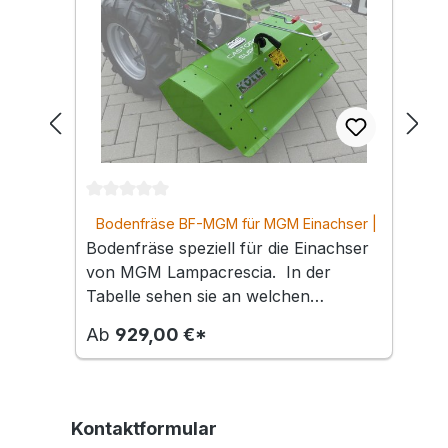
Durchschnittliche Bewertung von 0 von 5 Ster
D
Bodenfräse BF-MGM für MGM Einachser |
60 cm, 65 cm oder 80 cm Arbeitsbreite
Bodenfräse speziell für die Einachser
von MGM Lampacrescia. In der
Tabelle sehen sie an welchen
Einachser welche Bodenfräse
Ab
929,00 €*
einsetzbar ist. 60 cm 65cm 80cm
FC100 o FC130 o o Boxer Light o
o Boxer o o Volpino 95 o o
Volpino DF o o Castoro Super o o
Kontaktformular
Castoro Master o o Bodenfräse BF-