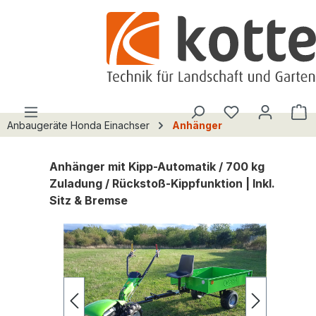
alt springen
Du hast 0 Pro
W
Anbaugeräte Honda Einachser
Anhänger
Anhänger mit Kipp-Automatik / 700 kg
Zuladung / Rückstoß-Kippfunktion | Inkl.
Sitz & Bremse
Bildergalerie überspringen