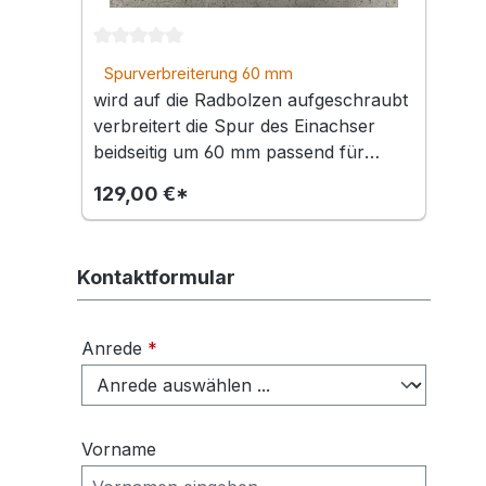
Durchschnittliche Bewertung von 0 von 5 Ster
D
Spurverbreiterung 60 mm
wird auf die Radbolzen aufgeschraubt
verbreitert die Spur des Einachser
beidseitig um 60 mm passend für
1
Einachser Volpino und Castoro
129,00 €*
Kontaktformular
Anrede
*
Vorname