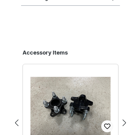
Produktgalerie überspringen
Accessory Items