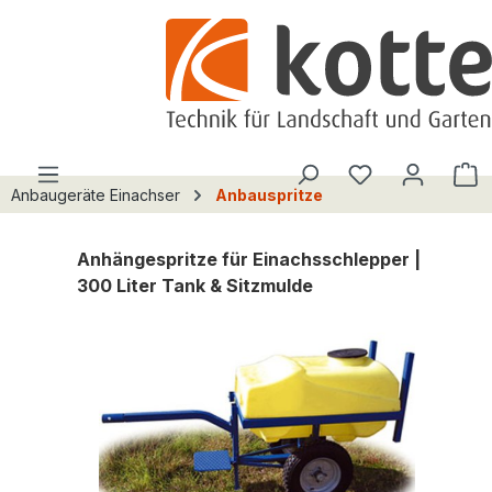
alt springen
Du hast 0 Pro
W
Anbaugeräte Einachser
Anbauspritze
Anhängespritze für Einachsschlepper |
300 Liter Tank & Sitzmulde
Bildergalerie überspringen