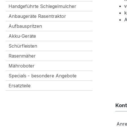
v
Handgeführte Schlegelmulcher
k
Anbaugeräte Rasentraktor
A
Aufbauspritzen
Akku-Geräte
Schürfleisten
Rasenmäher
Mähroboter
Specials - besondere Angebote
Ersatzteile
Kont
Anr