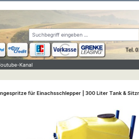
Youtube-Kanal
gespritze für Einachsschlepper | 300 Liter Tank & Sit
rgalerie überspringen