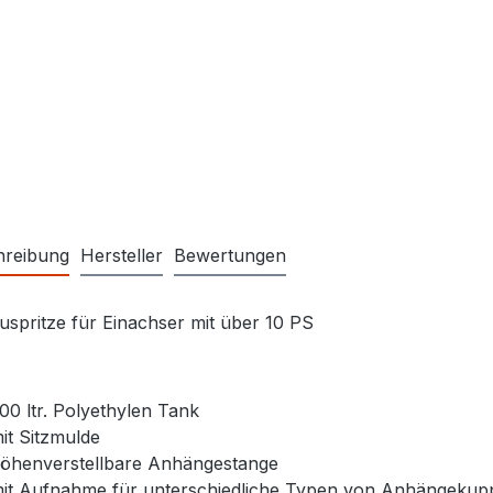
hreibung
Hersteller
Bewertungen
spritze für Einachser mit über 10 PS
00 ltr. Polyethylen Tank
it Sitzmulde
öhenverstellbare Anhängestange
it Aufnahme für unterschiedliche Typen von Anhängekup