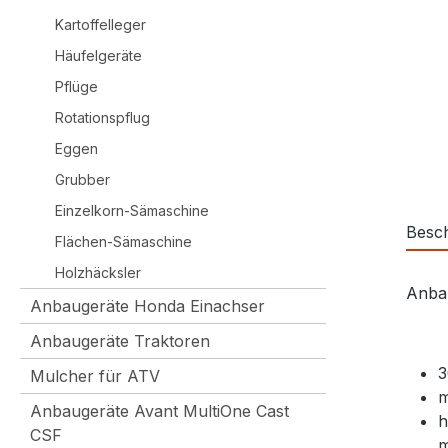
Kartoffelleger
Häufelgeräte
Pflüge
Rotationspflug
Eggen
Grubber
Einzelkorn-Sämaschine
Besc
Flächen-Sämaschine
Holzhäcksler
Anbau
Anbaugeräte Honda Einachser
Anbaugeräte Traktoren
3
Mulcher für ATV
m
Anbaugeräte Avant MultiOne Cast
h
CSF
m