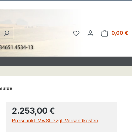
Du hast 0 Produkte au
0,00 €
W
zmulde
2.253,00 €
Preise inkl. MwSt. zzgl. Versandkosten