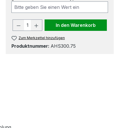
Produkt Anzahl: Gib den gewünscht
In den Warenkorb
Zum Merkzettel hinzufügen
Produktnummer:
AHS300.75
plung