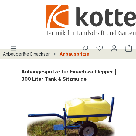
alt springen
Du hast 0 Pro
W
Anbaugeräte Einachser
Anbauspritze
Anhängespritze für Einachsschlepper |
300 Liter Tank & Sitzmulde
Bildergalerie überspringen