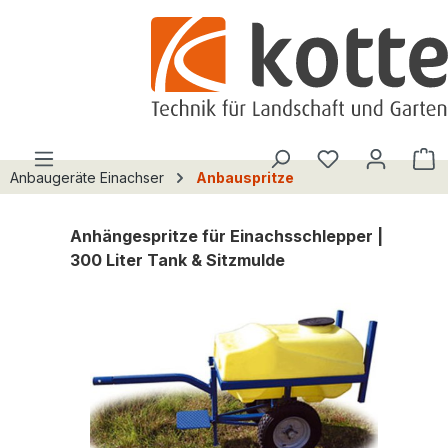
alt springen
Du hast 0 Pro
W
Anbaugeräte Einachser
Anbauspritze
Anhängespritze für Einachsschlepper |
300 Liter Tank & Sitzmulde
Bildergalerie überspringen