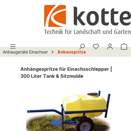
alt springen
Du hast 0 Pro
W
Anbaugeräte Einachser
Anbauspritze
Anhängespritze für Einachsschlepper |
300 Liter Tank & Sitzmulde
Bildergalerie überspringen