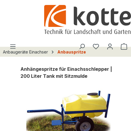
alt springen
Du hast 0 Pro
W
Anbaugeräte Einachser
Anbauspritze
Anhängespritze für Einachsschlepper |
200 Liter Tank mit Sitzmulde
Bildergalerie überspringen