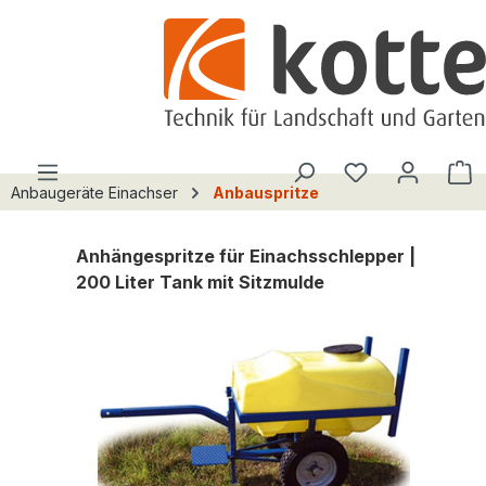
alt springen
Du hast 0 Pro
W
Anbaugeräte Einachser
Anbauspritze
Anhängespritze für Einachsschlepper |
200 Liter Tank mit Sitzmulde
Bildergalerie überspringen