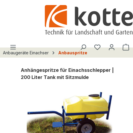
alt springen
Du hast 0 Pro
W
Anbaugeräte Einachser
Anbauspritze
Anhängespritze für Einachsschlepper |
200 Liter Tank mit Sitzmulde
Bildergalerie überspringen