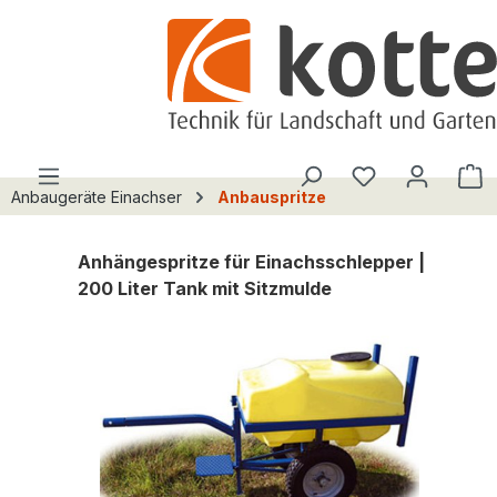
alt springen
Du hast 0 Pro
W
Anbaugeräte Einachser
Anbauspritze
Anhängespritze für Einachsschlepper |
200 Liter Tank mit Sitzmulde
Bildergalerie überspringen