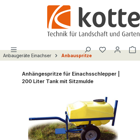
alt springen
Du hast 0 Pro
W
Anbaugeräte Einachser
Anbauspritze
Anhängespritze für Einachsschlepper |
200 Liter Tank mit Sitzmulde
Bildergalerie überspringen