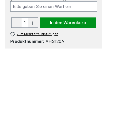
Produkt Anzahl: Gib den gewünscht
In den Warenkorb
Zum Merkzettel hinzufügen
Produktnummer:
AHS120.9