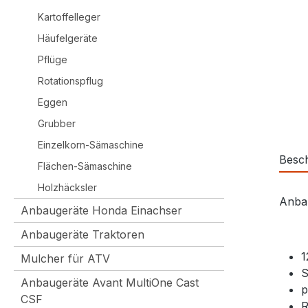
Kartoffelleger
Häufelgeräte
Pflüge
Rotationspflug
Eggen
Grubber
Einzelkorn-Sämaschine
Besc
Flächen-Sämaschine
Holzhäcksler
Anbau
Anbaugeräte Honda Einachser
Anbaugeräte Traktoren
1
Mulcher für ATV
S
Anbaugeräte Avant MultiOne Cast
p
CSF
R