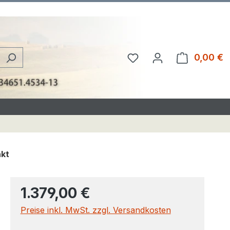
Du hast 0 Produkte au
0,00 €
W
akt
1.379,00 €
Preise inkl. MwSt. zzgl. Versandkosten