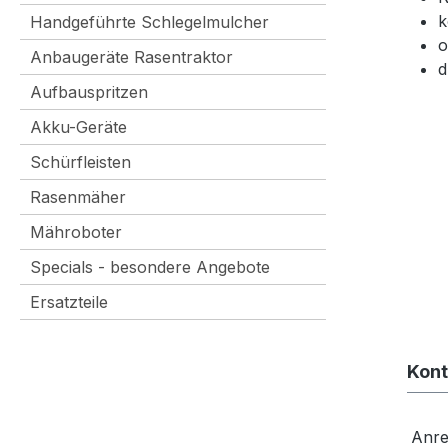
k
Handgeführte Schlegelmulcher
o
Anbaugeräte Rasentraktor
d
Aufbauspritzen
Akku-Geräte
Schürfleisten
Rasenmäher
Mähroboter
Specials - besondere Angebote
Ersatzteile
Kont
Anr