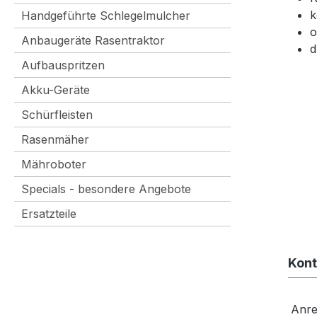
k
Handgeführte Schlegelmulcher
o
Anbaugeräte Rasentraktor
d
Aufbauspritzen
Akku-Geräte
Schürfleisten
Rasenmäher
Mähroboter
Specials - besondere Angebote
Ersatzteile
Kont
Anr