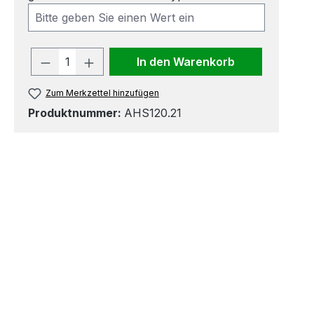
Produkt Anzahl: Gib den gewünscht
In den Warenkorb
Zum Merkzettel hinzufügen
Produktnummer:
AHS120.21