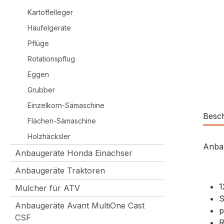
Kartoffelleger
Häufelgeräte
Pflüge
Rotationspflug
Eggen
Grubber
Einzelkorn-Sämaschine
Besc
Flächen-Sämaschine
Holzhäcksler
Anbau
Anbaugeräte Honda Einachser
Anbaugeräte Traktoren
1
Mulcher für ATV
S
Anbaugeräte Avant MultiOne Cast
p
CSF
R