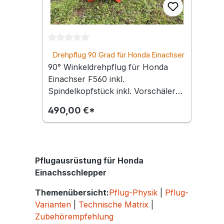
Durchschnittliche Bewertung von 0 von 5 Ste
Drehpflug 90 Grad für Honda Einachser
F560 | Mit Vorschäler &
90° Winkeldrehpflug für Honda
Spindeleinstellung
Einachser F560 inkl.
Spindelkopfstück inkl. Vorschäler
Fußentriegelung des
490,00 €*
Drehmechanismus Anschlusshöhe
und Neigung über Spindelkopfstück
stufenlos einstellbar Empfohlene
Bereifung: 4.50-10 Ackerstolle
Pflugausrüstung für Honda
Radgewichte werden empfohlen
Einachsschlepper
hergestellt in Italien
Themenübersicht:
Pflug-Physik
|
Pflug-
Varianten
|
Technische Matrix
|
Zubehörempfehlung