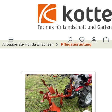
alt springen
Du hast 0 Pro
W
Anbaugeräte Honda Einachser
Pflugausrüstung