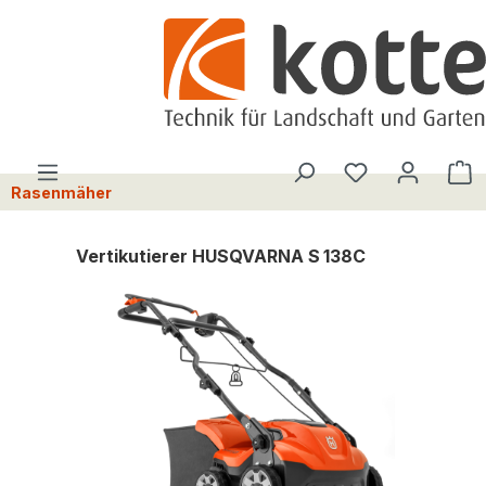
alt springen
Du hast 0 Pro
W
Rasenmäher
Vertikutierer HUSQVARNA S 138C
Bildergalerie überspringen