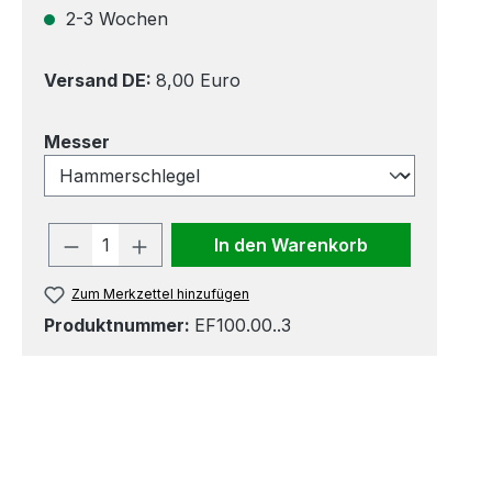
2-3 Wochen
Versand DE:
8,00 Euro
auswählen
Messer
Produkt Anzahl: Gib den gewünscht
In den Warenkorb
Zum Merkzettel hinzufügen
Produktnummer:
EF100.00..3