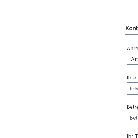
Kont
Anr
Ihre
Betr
Ihr 