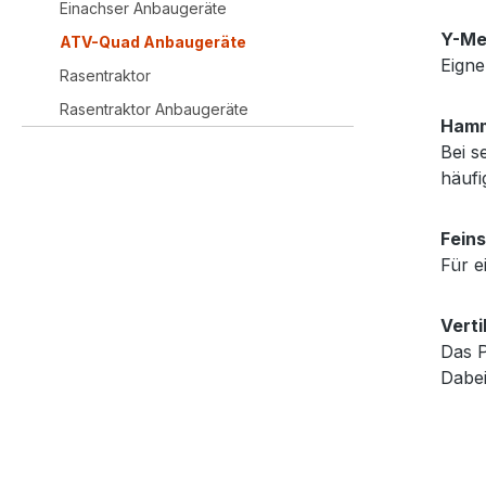
Einachser Anbaugeräte
Y-Me
ATV-Quad Anbaugeräte
Eigne
Rasentraktor
Rasentraktor Anbaugeräte
Hamm
Bei s
häufi
Fein
Für e
Vert
Das P
Dabei