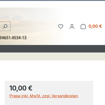
Du hast 0 Produkte au
0,00 €
W
10,00 €
Preise inkl. MwSt. zzgl. Versandkosten