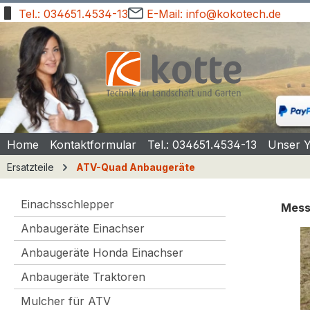
Tel.: 034651.4534-13
E-Mail: info@kokotech.de
springen
Zur Hauptnavigation springen
Home
Kontaktformular
Tel.: 034651.4534-13
Unser 
Ersatzteile
ATV-Quad Anbaugeräte
Einachsschlepper
Mess
Anbaugeräte Einachser
Bilde
Anbaugeräte Honda Einachser
Anbaugeräte Traktoren
Mulcher für ATV