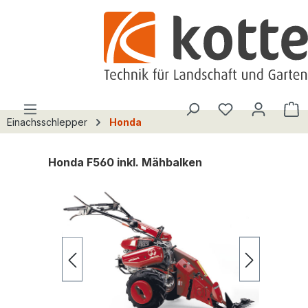
alt springen
Du hast 0 Pro
W
Einachsschlepper
Honda
Honda F560 inkl. Mähbalken
Bildergalerie überspringen