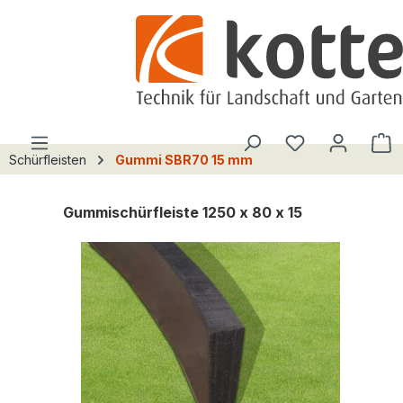
alt springen
Du hast 0 Pro
W
Schürfleisten
Gummi SBR70 15 mm
Gummischürfleiste 1250 x 80 x 15
Bildergalerie überspringen