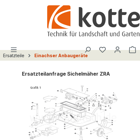
alt springen
Du hast 0 Pro
W
Ersatzteile
Einachser Anbaugeräte
Ersatzteilanfrage Sichelmäher ZRA
Bildergalerie überspringen