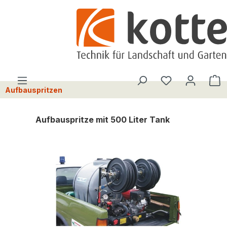
alt springen
Du hast 0 Pro
W
Aufbauspritzen
Aufbauspritze mit 500 Liter Tank
Bildergalerie überspringen