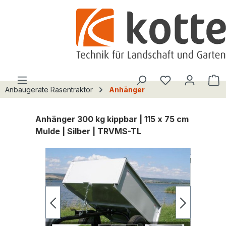
alt springen
Du hast 0 Pro
W
Anbaugeräte Rasentraktor
Anhänger
Anhänger 300 kg kippbar | 115 x 75 cm
Mulde | Silber | TRVMS-TL
Bildergalerie überspringen