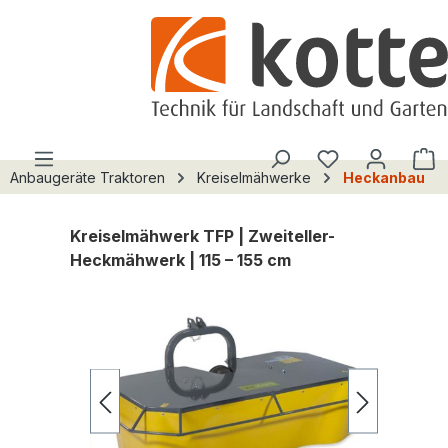
alt springen
Du hast 0 Pro
W
Anbaugeräte Traktoren
Kreiselmähwerke
Heckanbau
Kreiselmähwerk TFP | Zweiteller-
Heckmähwerk | 115 – 155 cm
Bildergalerie überspringen