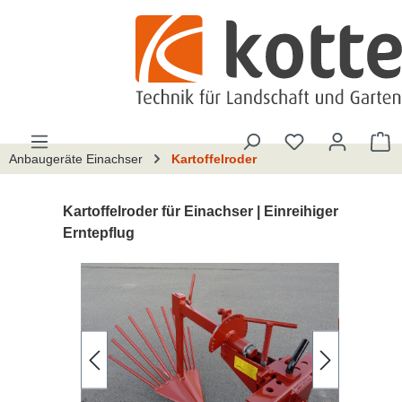
alt springen
Du hast 0 Pro
W
Anbaugeräte Einachser
Kartoffelroder
Kartoffelroder für Einachser | Einreihiger
Erntepflug
Bildergalerie überspringen