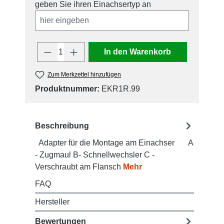
geben Sie ihren Einachsertyp an
Produkt Anzahl: Gib den gewünschten W
In den Warenkorb
Zum Merkzettel hinzufügen
Produktnummer:
EKR1R.99
Beschreibung
Adapter für die Montage am Einachser A
- Zugmaul B- Schnellwechsler C -
Verschraubt am Flansch
Mehr
FAQ
Hersteller
Bewertungen