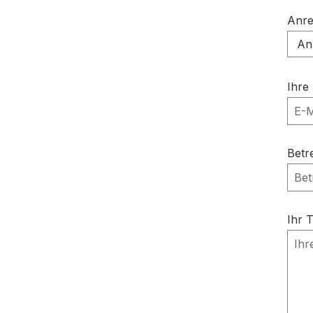
Anr
Ihre
Betr
Ihr 