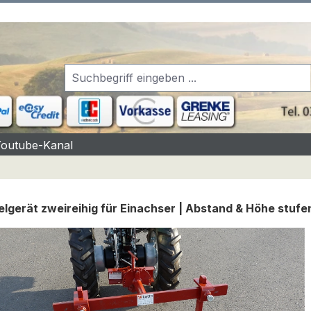
Youtube-Kanal
lgerät zweireihig für Einachser | Abstand & Höhe stufen
rgalerie überspringen