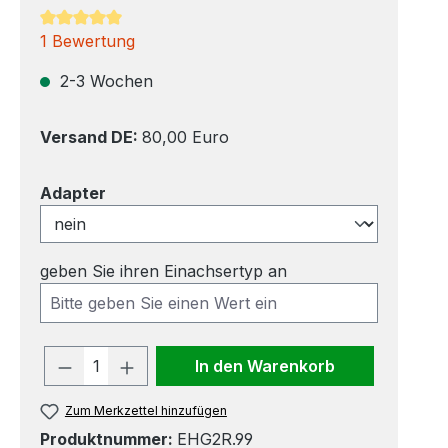
Durchschnittliche Bewertung von 5 von 5 Sternen
1 Bewertung
2-3 Wochen
Versand DE:
80,00 Euro
auswählen
Adapter
geben Sie ihren Einachsertyp an
Produkt Anzahl: Gib den gewünscht
In den Warenkorb
Zum Merkzettel hinzufügen
Produktnummer:
EHG2R.99