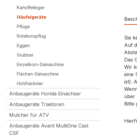
Kartoffelleger
Häufelgeräte
Besc
Pflüge
Rotationspflug
Sie k
Auf d
Eggen
Absta
Grubber
Das G
Einzelkorn-Sämaschine
Wir k
Flächen-Sämaschine
eine 
ist).
Holzhäcksler
Wenn 
Anbaugeräte Honda Einachser
über 
Bitte
Anbaugeräte Traktoren
Mulcher für ATV
Hierf
Anbaugeräte Avant MultiOne Cast
CSF