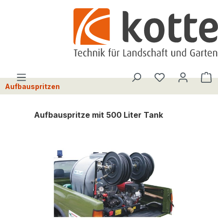
alt springen
Du hast 0 Pro
W
Aufbauspritzen
Aufbauspritze mit 500 Liter Tank
Bildergalerie überspringen