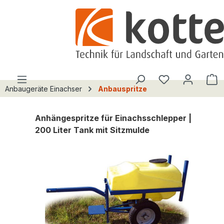
alt springen
Du hast 0 Pro
W
Anbaugeräte Einachser
Anbauspritze
Anhängespritze für Einachsschlepper |
200 Liter Tank mit Sitzmulde
Bildergalerie überspringen