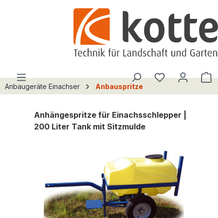
alt springen
Du hast 0 Pro
W
Anbaugeräte Einachser
Anbauspritze
Anhängespritze für Einachsschlepper |
200 Liter Tank mit Sitzmulde
Bildergalerie überspringen